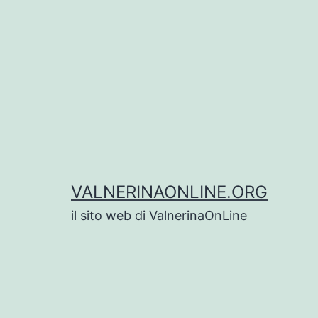
Salta
al
contenuto
VALNERINAONLINE.ORG
il sito web di ValnerinaOnLine