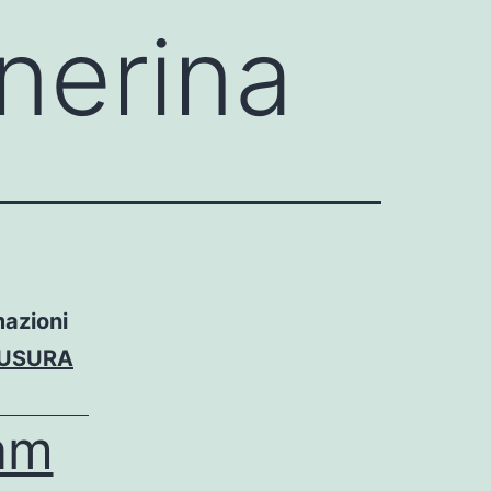
nerina
mazioni
IUSURA
am