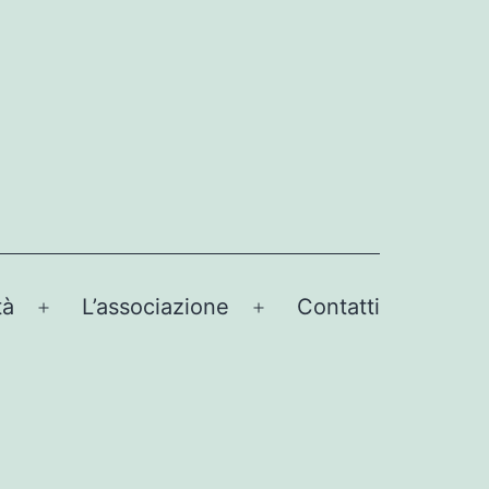
tà
L’associazione
Contatti
Apri
Apri
menu
menu