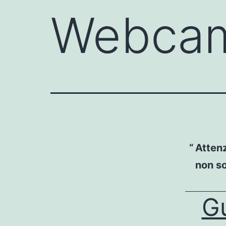
Webcam 
Attenz
non so
G