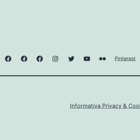
ValnerinaOnLine
Norcia
Cascate
Instagram
Twitter
YouTube
Flickr
Pinterest
delle
–
–
–
–
Marmore
ValnerinaOnLine
ValnerinaOnLine
ValnerinaOnLine
ValnerinaOnLi
Informativa Privacy & Coo