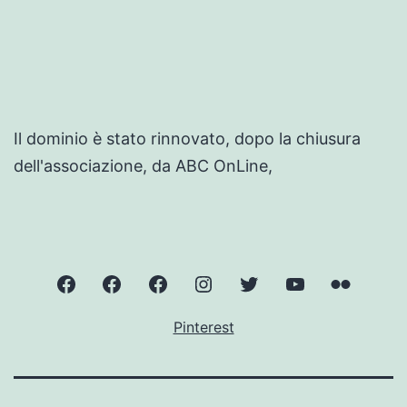
Il dominio è stato rinnovato, dopo la chiusura
dell'associazione, da ABC OnLine,
ValnerinaOnLine
Norcia
Cascate
Instagram
Twitter
YouTube
Flickr
delle
–
–
–
–
Pinterest
Marmore
ValnerinaOnLine
ValnerinaOnLine
ValnerinaOnLi
Valneri