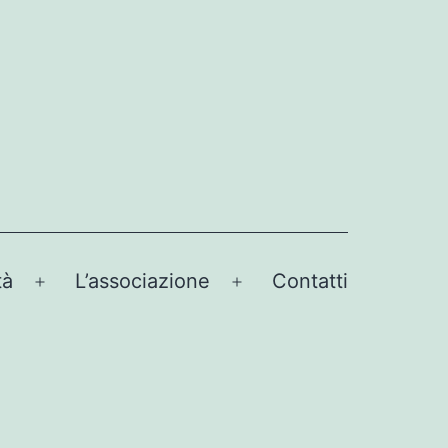
tà
L’associazione
Contatti
Apri
Apri
menu
menu