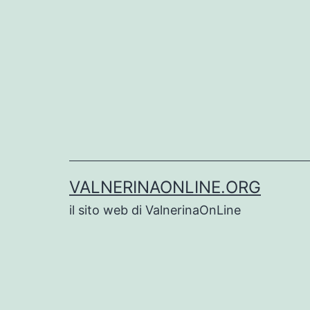
Salta
al
contenuto
VALNERINAONLINE.ORG
il sito web di ValnerinaOnLine