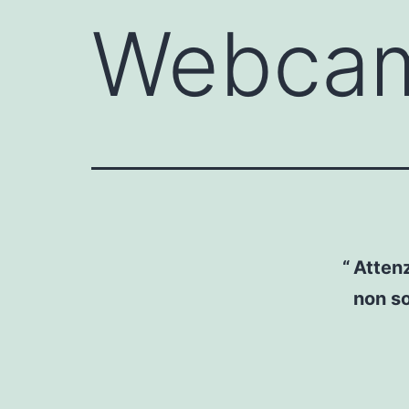
Webcam
Attenz
non so