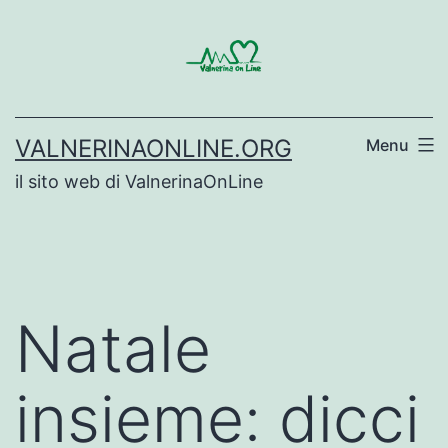
Salta
al
contenuto
VALNERINAONLINE.ORG
Menu
il sito web di ValnerinaOnLine
Natale
insieme: dicci