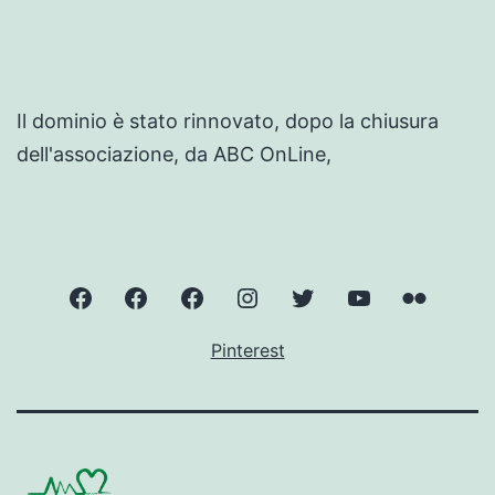
Il dominio è stato rinnovato, dopo la chiusura
dell'associazione, da ABC OnLine,
ValnerinaOnLine
Norcia
Cascate
Instagram
Twitter
YouTube
Flickr
delle
–
–
–
–
Pinterest
Marmore
ValnerinaOnLine
ValnerinaOnLine
ValnerinaOnLi
Valneri