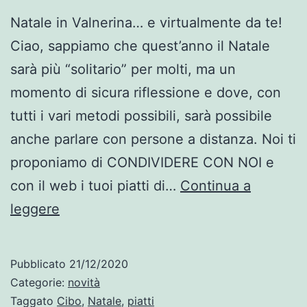
Natale in Valnerina… e virtualmente da te!
Ciao, sappiamo che quest’anno il Natale
sarà più “solitario” per molti, ma un
momento di sicura riflessione e dove, con
tutti i vari metodi possibili, sarà possibile
anche parlare con persone a distanza. Noi ti
proponiamo di CONDIVIDERE CON NOI e
con il web i tuoi piatti di…
Continua a
Natale
leggere
insieme:
dicci
Pubblicato
21/12/2020
cosa
Categorie:
novità
ti
Taggato
Cibo
,
Natale
,
piatti