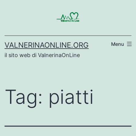
Salta
al
contenuto
VALNERINAONLINE.ORG
Menu
il sito web di ValnerinaOnLine
Tag:
piatti