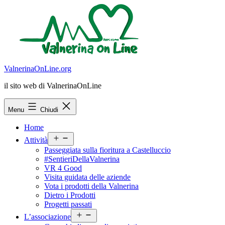
Salta
al
contenuto
ValnerinaOnLine.org
il sito web di ValnerinaOnLine
Menu
Chiudi
Home
Apri
Attività
menu
Passeggiata sulla fioritura a Castelluccio
#SentieriDellaValnerina
VR 4 Good
Visita guidata delle aziende
Vota i prodotti della Valnerina
Dietro i Prodotti
Progetti passati
Apri
L’associazione
menu