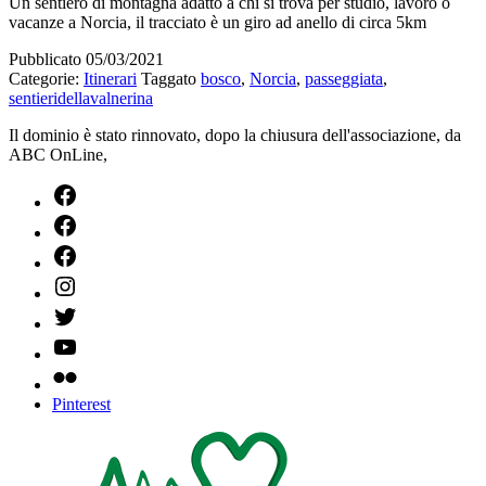
Un sentiero di montagna adatto a chi si trova per studio, lavoro o
vacanze a Norcia, il tracciato è un giro ad anello di circa 5km
Pubblicato
05/03/2021
Categorie:
Itinerari
Taggato
bosco
,
Norcia
,
passeggiata
,
sentieridellavalnerina
Il dominio è stato rinnovato, dopo la chiusura dell'associazione, da
ABC OnLine,
ValnerinaOnLine
Norcia
Cascate
delle
Instagram
Marmore
–
Twitter
ValnerinaOnLine
–
YouTube
ValnerinaOnLine
–
Flickr
ValnerinaOnLine
–
Pinterest
ValnerinaOnLine