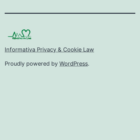
Marmore
ValnerinaOnLine
ValnerinaOnLine
ValnerinaOnLi
Valneri
Informativa Privacy & Cookie Law
Proudly powered by
WordPress
.