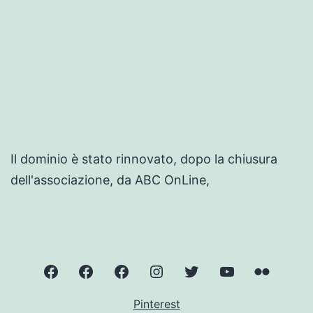
Il dominio è stato rinnovato, dopo la chiusura
dell'associazione, da ABC OnLine,
ValnerinaOnLine
Norcia
Cascate
Instagram
Twitter
YouTube
Flickr
delle
–
–
–
–
Pinterest