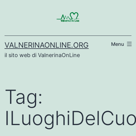
Salta
al
contenuto
VALNERINAONLINE.ORG
Menu
il sito web di ValnerinaOnLine
Tag:
ILuoghiDelCuo