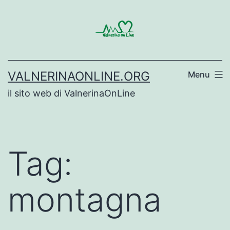
Salta
al
contenuto
VALNERINAONLINE.ORG
Menu
il sito web di ValnerinaOnLine
Tag:
montagna