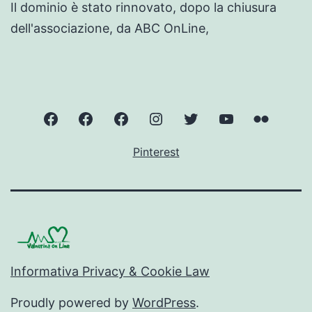
Il dominio è stato rinnovato, dopo la chiusura
dell'associazione, da ABC OnLine,
ValnerinaOnLine
Norcia
Cascate
Instagram
Twitter
YouTube
Flickr
delle
–
–
–
–
Pinterest
Marmore
ValnerinaOnLine
ValnerinaOnLine
ValnerinaOnLi
Valneri
Informativa Privacy & Cookie Law
Proudly powered by
WordPress
.