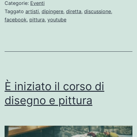
e
Categorie:
Eventi
arte
Taggato
artisti
,
dipingere
,
diretta
,
discussione
,
facebook
,
pittura
,
youtube
in
strada
È iniziato il corso di
disegno e pittura