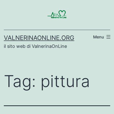
Salta
al
contenuto
VALNERINAONLINE.ORG
Menu
il sito web di ValnerinaOnLine
Tag:
pittura