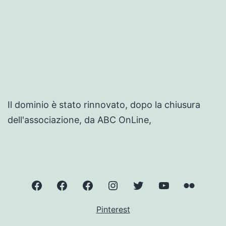
Il dominio è stato rinnovato, dopo la chiusura
dell'associazione, da ABC OnLine,
ValnerinaOnLine
Norcia
Cascate
Instagram
Twitter
YouTube
Flickr
delle
–
–
–
–
Pinterest