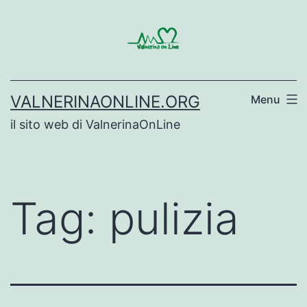
Salta
al
contenuto
VALNERINAONLINE.ORG
Menu
il sito web di ValnerinaOnLine
Tag:
pulizia