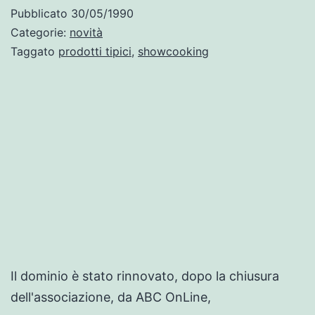
dolci:
Pubblicato
30/05/1990
showcooking
Categorie:
novità
con
Taggato
prodotti tipici
,
showcooking
Valeria
Il dominio è stato rinnovato, dopo la chiusura
dell'associazione, da ABC OnLine,