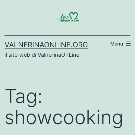
Salta
al
contenuto
VALNERINAONLINE.ORG
Menu
il sito web di ValnerinaOnLine
Tag:
showcooking