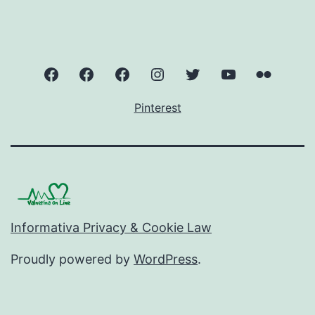
ValnerinaOnLine
Norcia
Cascate
Instagram
Twitter
YouTube
Flickr
delle
–
–
–
–
Pinterest
Marmore
ValnerinaOnLine
ValnerinaOnLine
ValnerinaOnLi
Valneri
Informativa Privacy & Cookie Law
Proudly powered by
WordPress
.